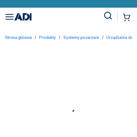
Site Search
{
menu
Strona główna
/
Produkty
/
Systemy pożarowe
/
Urządzenia dete