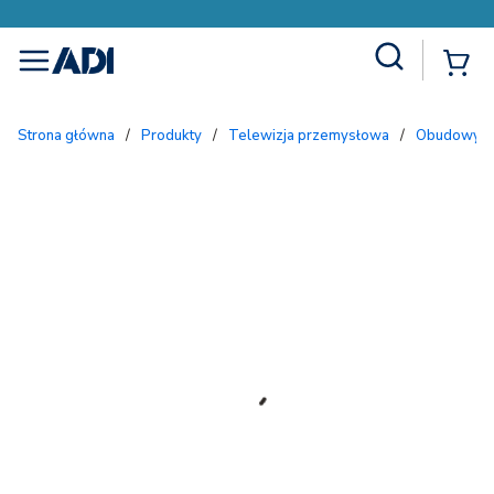
Site Search
{
menu
Strona główna
/
Produkty
/
Telewizja przemysłowa
/
Obudowy i