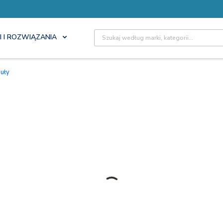
Site Search
I I ROZWIĄZANIA
duły