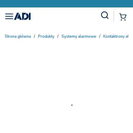
Site Search
{
menu
Strona główna
/
Produkty
/
Systemy alarmowe
/
Kontaktrony al