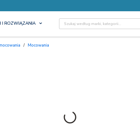
Site Search
I I ROZWIĄZANIA
 mocowania
/
Mocowania