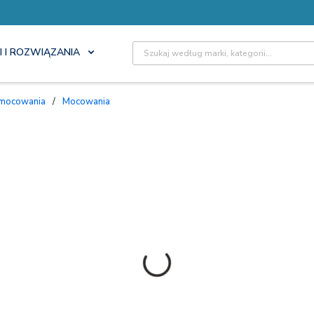
Site Search
I I ROZWIĄZANIA
 mocowania
/
Mocowania