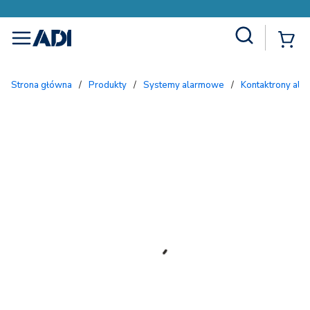
Site Search
{
menu
Strona główna
/
Produkty
/
Systemy alarmowe
/
Kontaktrony al