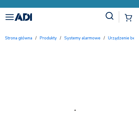
Site Search
{
menu
Strona główna
/
Produkty
/
Systemy alarmowe
/
Urządzenie be