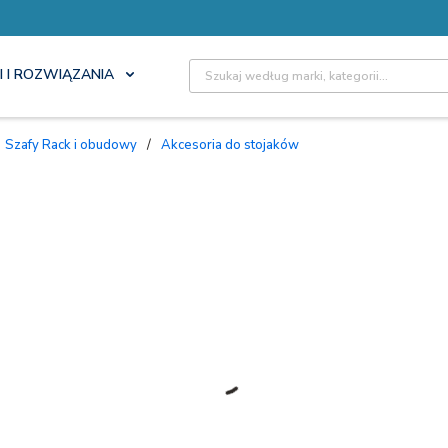
Site Search
I I ROZWIĄZANIA
Szafy Rack i obudowy
/
Akcesoria do stojaków