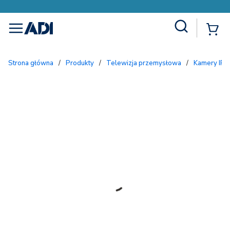
Site Search
{
menu
Strona główna
/
Produkty
/
Telewizja przemysłowa
/
Kamery IP