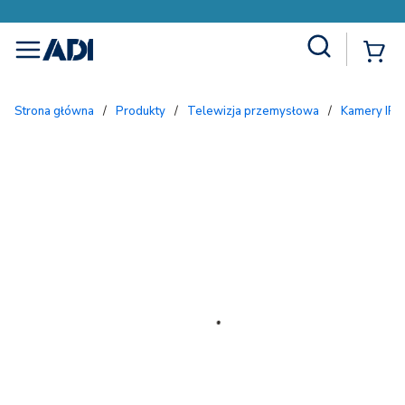
Site Search
{
menu
Strona główna
/
Produkty
/
Telewizja przemysłowa
/
Kamery IP