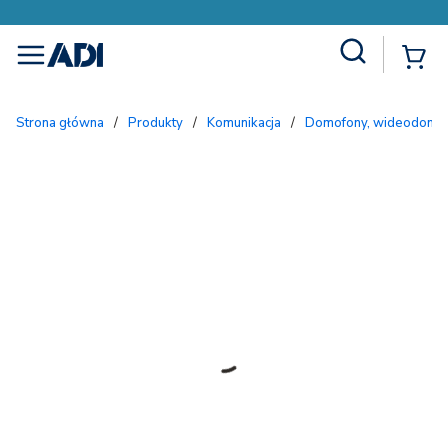
Site Search
{
menu
Strona główna
/
Produkty
/
Komunikacja
/
Domofony, wideodomofo