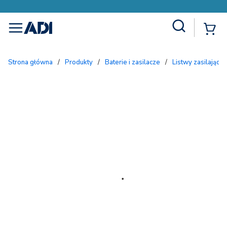
Site Search
{
menu
Strona główna
/
Produkty
/
Baterie i zasilacze
/
Listwy zasilające