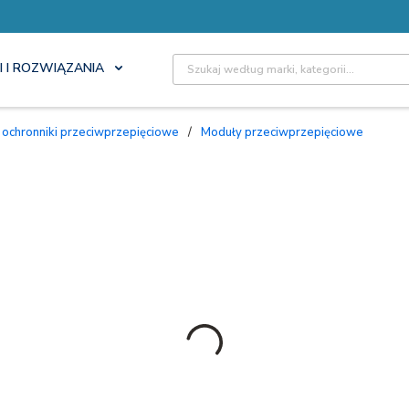
Site Search
I I ROZWIĄZANIA
 i ochronniki przeciwprzepięciowe
/
Moduły przeciwprzepięciowe