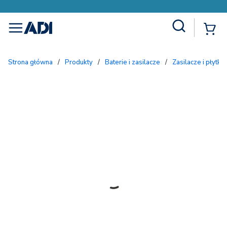
Site Search
{
menu
Strona główna
/
Produkty
/
Baterie i zasilacze
/
Zasilacze i płytki