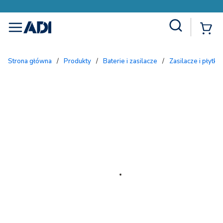
Site Search
{
menu
Strona główna
/
Produkty
/
Baterie i zasilacze
/
Zasilacze i płytki