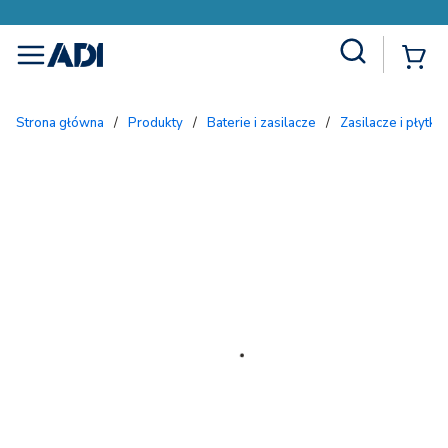
Site Search
{
menu
Strona główna
/
Produkty
/
Baterie i zasilacze
/
Zasilacze i płytki