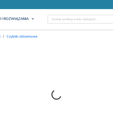
Site Search
I I ROZWIĄZANIA
i
/
Czytniki zbliżeniowe