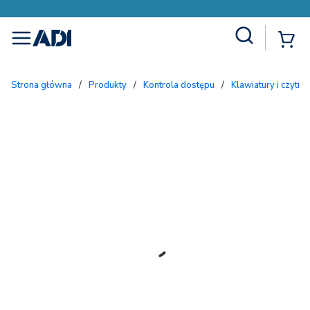
Site Search
{
menu
Strona główna
/
Produkty
/
Kontrola dostępu
/
Klawiatury i czytnik