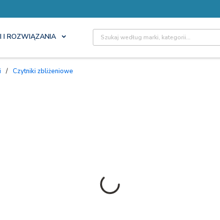
Site Search
I I ROZWIĄZANIA
i
/
Czytniki zbliżeniowe