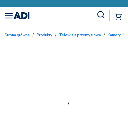
Site Search
{
menu
Strona główna
/
Produkty
/
Telewizja przemysłowa
/
Kamery IP