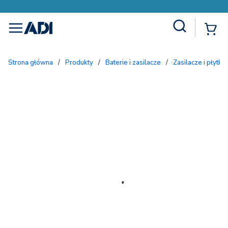
Site Search
{
menu
Strona główna
/
Produkty
/
Baterie i zasilacze
/
Zasilacze i płytki