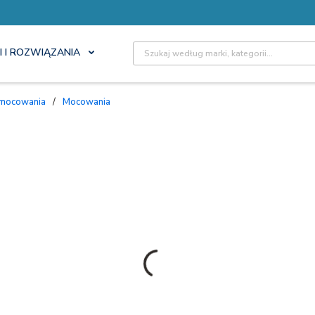
Site Search
I I ROZWIĄZANIA
 mocowania
/
Mocowania