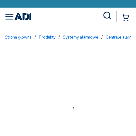
Site Search
{
menu
Strona główna
/
Produkty
/
Systemy alarmowe
/
Centrale alarmo