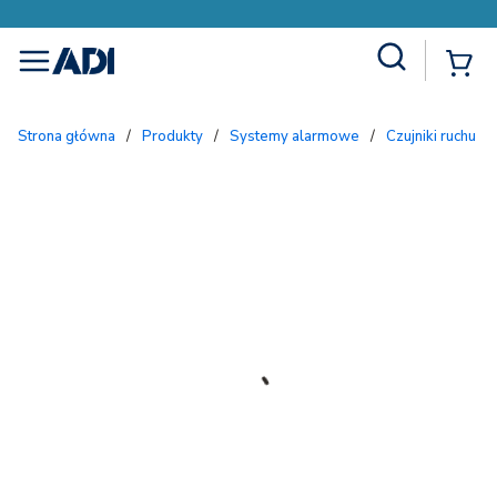
Site Search
{
menu
Strona główna
/
Produkty
/
Systemy alarmowe
/
Czujniki ruchu 