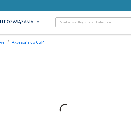
Site Search
I I ROZWIĄZANIA
owe
/
Akcesoria do CSP