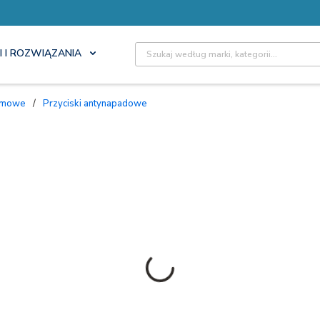
Site Search
I I ROZWIĄZANIA
armowe
/
Przyciski antynapadowe