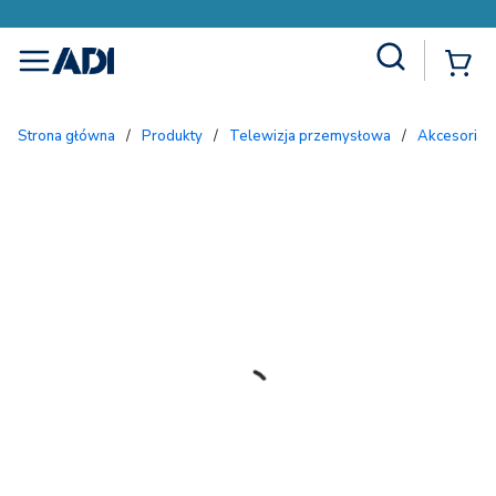
Site Search
{
menu
Strona główna
/
Produkty
/
Telewizja przemysłowa
/
Akcesoria