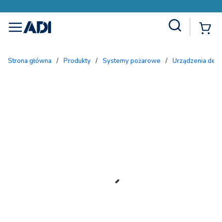
Site Search
{
menu
Strona główna
/
Produkty
/
Systemy pożarowe
/
Urządzenia dete