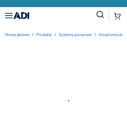
Site Search
{
menu
Strona główna
/
Produkty
/
Systemy pożarowe
/
Urządzenia dete