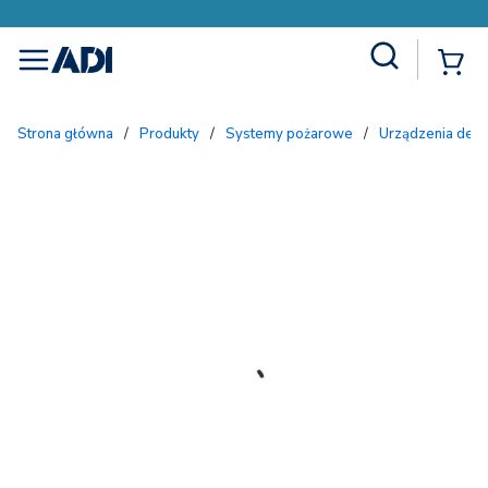
Site Search
{
menu
Strona główna
/
Produkty
/
Systemy pożarowe
/
Urządzenia dete