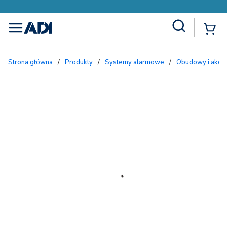
Site Search
{
menu
Strona główna
/
Produkty
/
Systemy alarmowe
/
Obudowy i akc