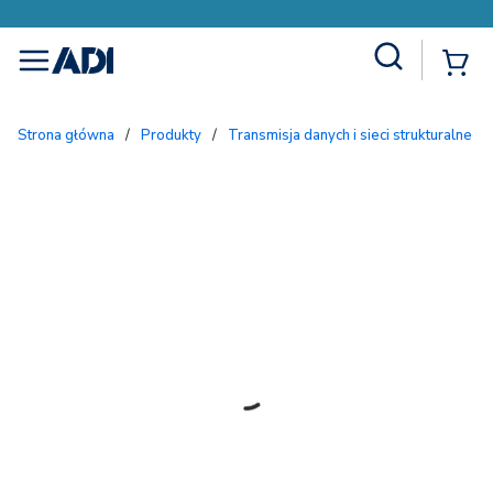
Site Search
{
menu
Strona główna
/
Produkty
/
Transmisja danych i sieci strukturalne
/