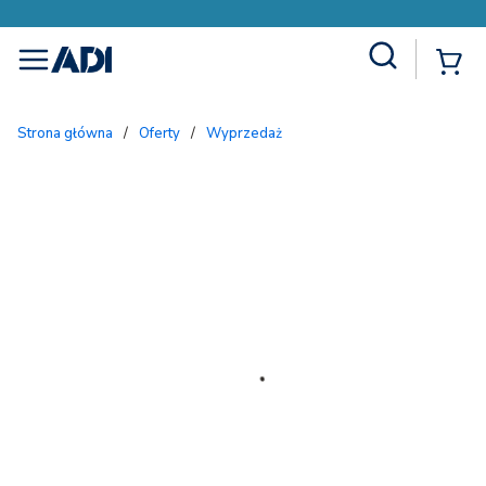
Site Search
{
menu
Strona główna
/
Oferty
/
Wyprzedaż