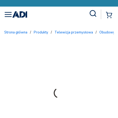
Site Search
{
menu
Strona główna
/
Produkty
/
Telewizja przemysłowa
/
Obudowy i