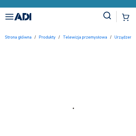
Site Search
{
menu
Strona główna
/
Produkty
/
Telewizja przemysłowa
/
Urządzenia