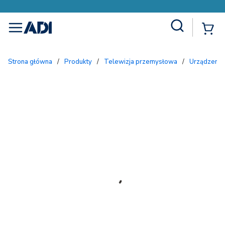
Site Search
{
menu
Strona główna
/
Produkty
/
Telewizja przemysłowa
/
Urządzenia