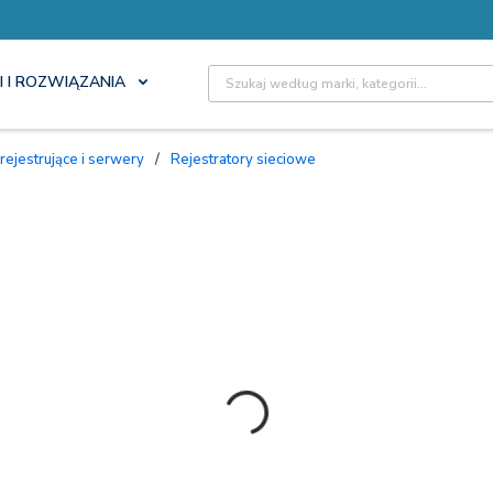
Site Search
I I ROZWIĄZANIA
 rejestrujące i serwery
/
Rejestratory sieciowe