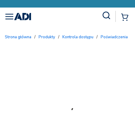
Site Search
{
menu
Strona główna
/
Produkty
/
Kontrola dostępu
/
Poświadczenia
/