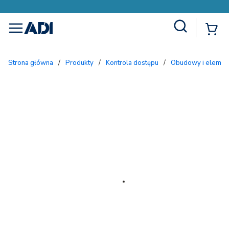
Site Search
{
menu
Strona główna
/
Produkty
/
Kontrola dostępu
/
Obudowy i eleme