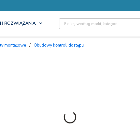
Site Search
I I ROZWIĄZANIA
nty montażowe
/
Obudowy kontroli dostępu