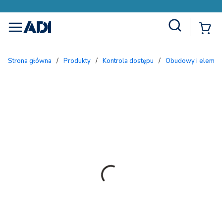
Site Search
{
menu
Strona główna
/
Produkty
/
Kontrola dostępu
/
Obudowy i eleme