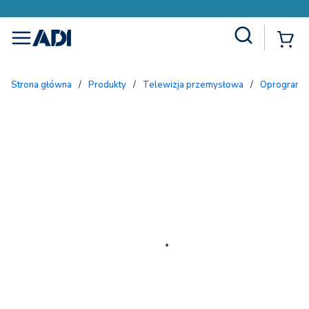
Site Search
{
menu
Strona główna
/
Produkty
/
Telewizja przemysłowa
/
Oprogramow