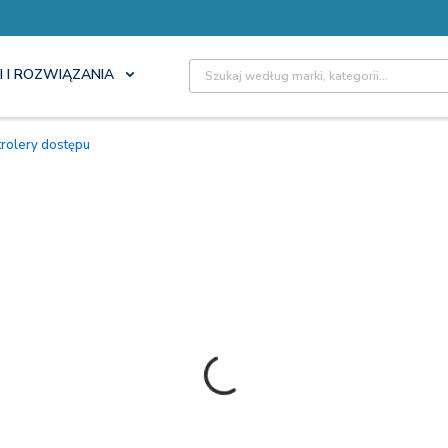
Site Search
I I ROZWIĄZANIA
trolery dostępu