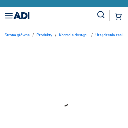
Site Search
{
menu
Strona główna
/
Produkty
/
Kontrola dostępu
/
Urządzenia zasilaj