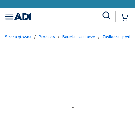
Site Search
{
menu
Strona główna
/
Produkty
/
Baterie i zasilacze
/
Zasilacze i płytki