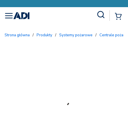
Site Search
{
menu
Strona główna
/
Produkty
/
Systemy pożarowe
/
Centrale pożar