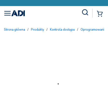
Site Search
{
menu
Strona główna
/
Produkty
/
Kontrola dostępu
/
Oprogramowanie i 