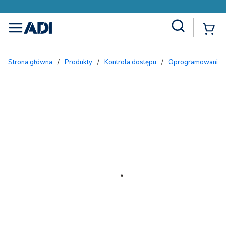
Site Search
{
menu
Strona główna
/
Produkty
/
Kontrola dostępu
/
Oprogramowanie i 