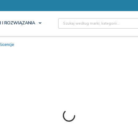
Site Search
I I ROZWIĄZANIA
licencje